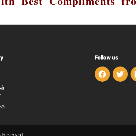
ith Best Compliments fr
y
Follow us
ள்
்
்கு
s Reserved.