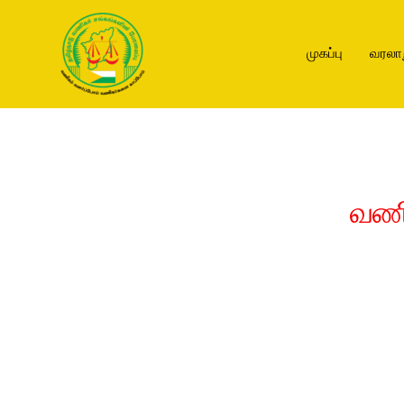
முகப்பு
வரலா
வணி