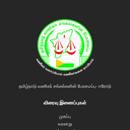
தமிழ்நாடு வணிகர் சங்கங்களின் பேரமைப்பு- ஈரோடு
விரைவு இணைப்புகள்
முகப்பு
வரலாறு