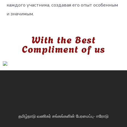
каждого участника, создавая его опыт особенным
и значимым.
With the Best
Compliment of us
தமிழ்நாடு வணிகர் சங்கங்களின் பேரமைப்பு- ஈரோடு