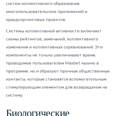
систем коллективного образования,
многопользовательских приложений и
краудсорсинговых проектов.
Системы коллективной активности включают
схемы рейтингов, замечаний, коллективного
изменения и коллективных соревнований. Эти
компоненты не только увеличивают время,
проводимое пользователем Maxbet казино в
программе, но и образуют прочные общественные
контакты, которые становятся вспомогательным
стимулирующим элементом для возвращения на
систему.
Биологические