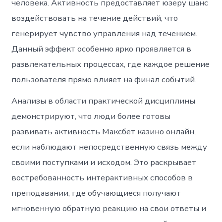
человека. Активность предоставляет юзеру шанс
воздействовать на течение действий, что
генерирует чувство управления над течением.
Данный эффект особенно ярко проявляется в
развлекательных процессах, где каждое решение
пользователя прямо влияет на финал событий.
Анализы в области практической дисциплины
демонстрируют, что люди более готовы
развивать активность Максбет казино онлайн,
если наблюдают непосредственную связь между
своими поступками и исходом. Это раскрывает
востребованность интерактивных способов в
преподавании, где обучающиеся получают
мгновенную обратную реакцию на свои ответы и