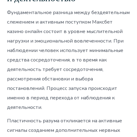
Фундаментальное разница между бездеятельным
слежением и активным поступком Максбет
казино онлайн состоит в уровне мыслительной
нагрузки и эмоциональной вовлеченности. При
наблюдении человек использует минимальные
средства сосредоточения, в то время как
деятельность требует сосредоточения,
рассмотрения обстановки и выбора
постановлений. Процесс запуска происходит
именно в период перехода от наблюдения к
деятельности.
Пластичность разума откликается на активные
сигналы созданием дополнительных нервных