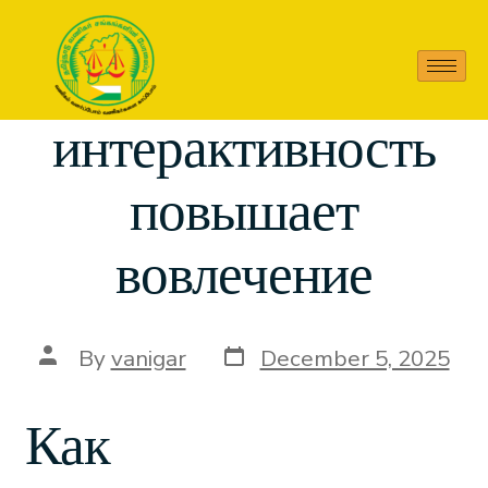
Как
интерактивность
повышает
вовлечение
By
vanigar
December 5, 2025
Как