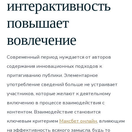
интерактивность
повышает
вовлечение
Современный период нуждается от авторов
содержания инновационных подходов к
притягиванию публики. Элементарное
употребление сведений больше не устраивает
участников, которые желают к деятельному
включению в процессе взаимодействия с
контентом. Взаимодействие становится
ключевым критерием
Максбет онлайн
, влияющим
на эффективность всякого замысла, будь то