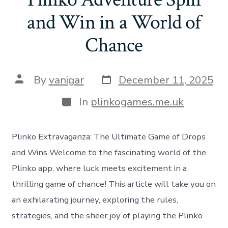
and Win in a World of
Chance
By
vanigar
December 11, 2025
In
plinkogames.me.uk
Plinko Extravaganza: The Ultimate Game of Drops
and Wins Welcome to the fascinating world of the
Plinko app, where luck meets excitement in a
thrilling game of chance! This article will take you on
an exhilarating journey, exploring the rules,
strategies, and the sheer joy of playing the Plinko