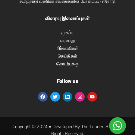
தமிழ்நாடு வணிகர் சங்கங்களின் பேரமைப்பு- ஈரோடு
விரைவு இணைப்புகள்
முகப்பு
வரலாறு
நிர்வாகிகள்
செய்திகள்
தொடர்புக்கு
Follow us
Copyright © 2024 • Developed By The LeadersBoat. All
Rights Reserved.