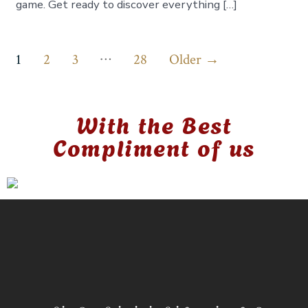
game. Get ready to discover everything […]
…
1
2
3
28
Older
→
With the Best
Compliment of us