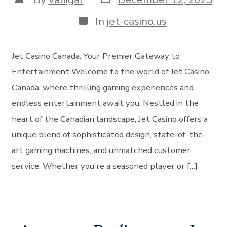
In
jet-casino.us
Jet Casino Canada: Your Premier Gateway to
Entertainment Welcome to the world of Jet Casino
Canada, where thrilling gaming experiences and
endless entertainment await you. Nestled in the
heart of the Canadian landscape, Jet Casino offers a
unique blend of sophisticated design, state-of-the-
art gaming machines, and unmatched customer
service. Whether you're a seasoned player or […]