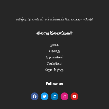
தமிழ்நாடு வணிகர் சங்கங்களின் பேரமைப்பு- ஈரோடு
விரைவு இணைப்புகள்
முகப்பு
வரலாறு
நிர்வாகிகள்
செய்திகள்
தொடர்புக்கு
Follow us