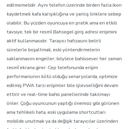
edilmemelidir. Aynı telefon üzerinde birden fazla ikon
kaydetmek kafa karışıklığına ve yanlış linklere sebep
olabilir. Bu yüzden oyuncuya en pratik ama en etkili
tavsiye, tek bir resmî
Bahsegel giriş adresi
erişimini
aktif kullanmasıdır. Tarayıcı hafızasını belirli
sürelerle boşaltmak, eski yönlendirmelerin
saklanmasını engeller; böylece bahissever her zaman
resmî ekrana girer. Cep telefonunda erişim
performansının kötü olduğu senaryolarda, optimize
edilmiş PWA tarzı erişimler bile işlevselliğini devam
ettirir ve real-time bahis panellerinde takılmayı
önler. Çoğu oyuncunun yaptığı önemsiz gibi görünen
ama tehlikeli hata, eski uygulama shortcutları
mobilde unutmak ya da değişik tarayıcılar üzerinden