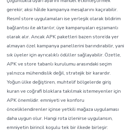
çoğunlukla uyarı ayarını manuel etkinleştirmek
gerekir; aksi hâlde kampanya mesajlarını kaçırabilir.
Resmî store uygulamaları ise yerleşik olarak bildirim
bağlantısı ile aktarılır; üye kampanyaları eşzamanlı
olarak alır. Ancak APK paketleri bazen store’da yer
almayan özel kampanya panellerini barındırabilir, yani
sık üyeler için ayrıcalıklı ödüller sağlayabilir. Özetle,
APK ve store tabanlı kurulumu arasındaki seçim
yalnızca mühendislik değil, stratejik bir karardır.
Yoğun ülke değiştiren, muhtelif bölgelerde giriş
kuran ve coğrafi bloklara takılmak istemeyenler için
APK önemlidir. emniyeti ve konforu
önceliklendirenler içinse yetkili mağaza uygulaması
daha uygun olur. Hangi rota izlenirse uygulansın,
emniyetin birincil koşulu tek bir ilkede birleşir: