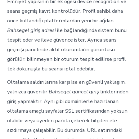
Emniyet yapısının bir ek ögesi device recognition ve
seans geçmiş kayıt kontrolüdür. Profil sahibi, daha
önce kullandığı platformlardan yeni bir ağdan
Bahsegel giriş adresi
ile bağlandığında sistem bunu
tespit eder ve ilave güvence ister. Ayrıca seans
geçmişi panelinde aktif oturumların görüntüsü
görülür; bilinmeyen bir oturum tespit edilirse profil
tek dokunuşla bu seansı iptal edebilir.
Oltalama saldırılarına karşı ise en güvenli yaklaşım,
yalnızca güvenilir
Bahsegel güncel giriş
linklerinden
giriş yapmaktır. Aynı gibi domainlerle hazırlanan
oltalama amaçlı sayfalar SSL sertifikasından yoksun
olabilir veya üyeden parola çekerek bilgileri ele
sızdırmaya çalışabilir. Bu durumda, URL satırındaki