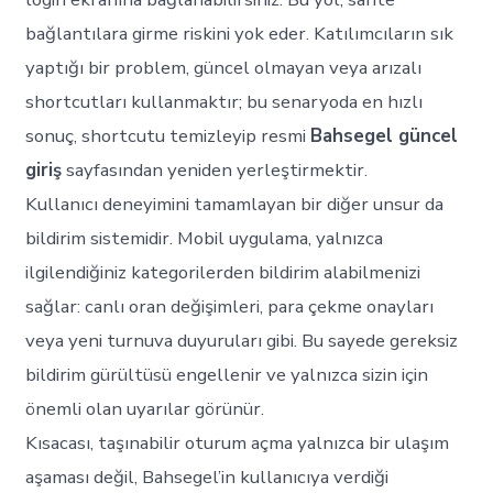
bağlantılara girme riskini yok eder. Katılımcıların sık
yaptığı bir problem, güncel olmayan veya arızalı
shortcutları kullanmaktır; bu senaryoda en hızlı
sonuç, shortcutu temizleyip resmi
Bahsegel güncel
giriş
sayfasından yeniden yerleştirmektir.
Kullanıcı deneyimini tamamlayan bir diğer unsur da
bildirim sistemidir. Mobil uygulama, yalnızca
ilgilendiğiniz kategorilerden bildirim alabilmenizi
sağlar: canlı oran değişimleri, para çekme onayları
veya yeni turnuva duyuruları gibi. Bu sayede gereksiz
bildirim gürültüsü engellenir ve yalnızca sizin için
önemli olan uyarılar görünür.
Kısacası, taşınabilir oturum açma yalnızca bir ulaşım
aşaması değil, Bahsegel’in kullanıcıya verdiği