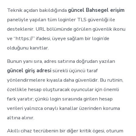
Teknik açıdan bakıldığında
güncel Bahsegel erişim
paneliyle yapılan tüm loginler TLS güvenliği ile
desteklenir. URL bölümünde görülen güvenlik ikonu
ve “https://” ifadesi, üyeye sağlam bir login’de
olduğunu kanıtlar.
Bunun yanı sıra, adres satırına doğrudan yazılan
güncel giriş adresi
sürekli üçüncü taraf
yönlendirmelere kıyasla daha güvenlidir. Bu rutinin,
özellikle hesap oluşturacak oyuncular için önemli
fark yaratır; çünkü login sırasında girilen hesap
verileri yalnızca onaylı kanallar üzerinden koruma
altına alınır.
Akıllı cihaz tecrübenin bir diğer kritik ögesi, oturum