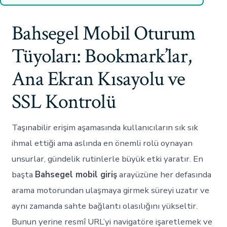
Bahsegel Mobil Oturum
Tüyoları: Bookmark’lar,
Ana Ekran Kısayolu ve
SSL Kontrolü
Taşınabilir erişim aşamasında kullanıcıların sık sık
ihmal ettiği ama aslında en önemli rolü oynayan
unsurlar, gündelik rutinlerle büyük etki yaratır. En
başta
Bahsegel mobil giriş
arayüzüne her defasında
arama motorundan ulaşmaya girmek süreyi uzatır ve
aynı zamanda sahte bağlantı olasılığını yükseltir.
Bunun yerine resmî URL’yi navigatöre işaretlemek ve