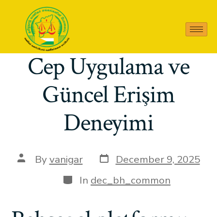
Bahsegel platformu
Cep Uygulama ve
Güncel Erişim
Deneyimi
By
vanigar
December 9, 2025
In
dec_bh_common