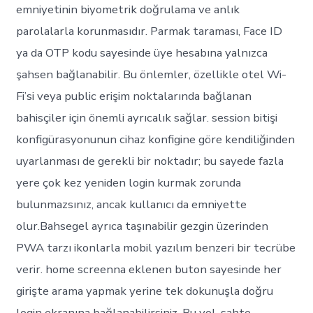
emniyetinin biyometrik doğrulama ve anlık
parolalarla korunmasıdır. Parmak taraması, Face ID
ya da OTP kodu sayesinde üye hesabına yalnızca
şahsen bağlanabilir. Bu önlemler, özellikle otel Wi-
Fi’si veya public erişim noktalarında bağlanan
bahisçiler için önemli ayrıcalık sağlar. session bitişi
konfigürasyonunun cihaz konfigine göre kendiliğinden
uyarlanması de gerekli bir noktadır; bu sayede fazla
yere çok kez yeniden login kurmak zorunda
bulunmazsınız, ancak kullanıcı da emniyette
olur.Bahsegel ayrıca taşınabilir gezgin üzerinden
PWA tarzı ikonlarla mobil yazılım benzeri bir tecrübe
verir. home screenna eklenen buton sayesinde her
girişte arama yapmak yerine tek dokunuşla doğru
login ekranına bağlanabilirsiniz. Bu yol, sahte