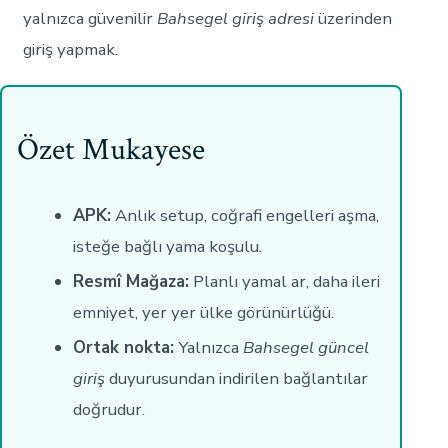
yalnızca güvenilir
Bahsegel giriş adresi
üzerinden
giriş yapmak.
Özet Mukayese
APK:
Anlık setup, coğrafi engelleri aşma,
isteğe bağlı yama koşulu.
Resmî Mağaza:
Planlı yamal ar, daha ileri
emniyet, yer yer ülke görünürlüğü.
Ortak nokta:
Yalnızca
Bahsegel güncel
giriş
duyurusundan indirilen bağlantılar
doğrudur.