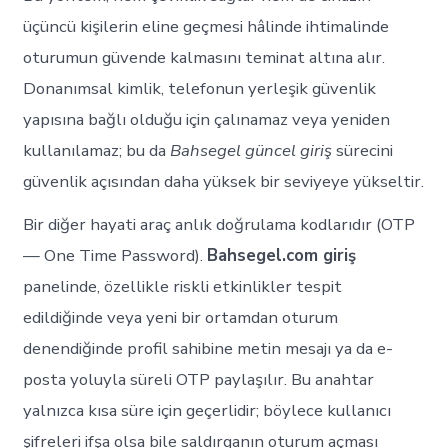
üçüncü kişilerin eline geçmesi hâlinde ihtimalinde
oturumun güvende kalmasını teminat altına alır.
Donanımsal kimlik, telefonun yerleşik güvenlik
yapısına bağlı olduğu için çalınamaz veya yeniden
kullanılamaz; bu da
Bahsegel güncel giriş
sürecini
güvenlik açısından daha yüksek bir seviyeye yükseltir.
Bir diğer hayati araç anlık doğrulama kodlarıdır (OTP
— One Time Password).
Bahsegel.com giriş
panelinde, özellikle riskli etkinlikler tespit
edildiğinde veya yeni bir ortamdan oturum
denendiğinde profil sahibine metin mesajı ya da e-
posta yoluyla süreli OTP paylaşılır. Bu anahtar
yalnızca kısa süre için geçerlidir; böylece kullanıcı
şifreleri ifşa olsa bile saldırganın oturum açması