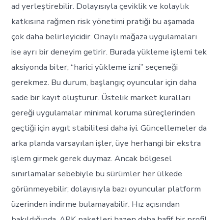
ad yerleştirebilir. Dolayısıyla çeviklik ve kolaylık
katkısına rağmen risk yönetimi pratiği bu aşamada
çok daha belirleyicidir. Onaylı mağaza uygulamaları
ise ayrı bir deneyim getirir. Burada yükleme işlemi tek
aksiyonda biter; “harici yükleme izni” seçeneği
gerekmez. Bu durum, başlangıç oyuncular için daha
sade bir kayıt oluşturur. Üstelik market kuralları
gereği uygulamalar minimal koruma süreçlerinden
geçtiği için aygıt stabilitesi daha iyi. Güncellemeler da
arka planda varsayılan işler, üye herhangi bir ekstra
işlem girmek gerek duymaz. Ancak bölgesel
sınırlamalar sebebiyle bu sürümler her ülkede
görünmeyebilir; dolayısıyla bazı oyuncular platform
üzerinden indirme bulamayabilir. Hız açısından
bakıldığında, APK paketleri bazen daha hafif bir profil