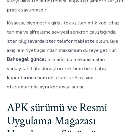
yazıyı dikkatle denetlemek, kopya girişimlere karşı en
pratik savunmadır.
Kısacası, biyometrik giriş , tek kullanımlık kod, cihaz
tanıma ve şifreleme seviyesi senkron çalıştığında,
ister bilgisayarda ister telefon/tablette olsun, üye
akışı emniyet açısından maksimum düzeye getirilir.
Bahsegel güncel
mimarîsi bu mekanizmaları
varsayılan hâle dönüştürerek hem hızlı bahis
kuponlarında hem de uzun süreli casino
oturumlarında aynı korumayı sunar.
APK sürümü ve Resmî
Uygulama Mağazası