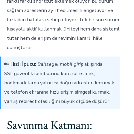
farklı farklı shortcut eklemek oluyor; bu durum
sağlam adreslerin ayırt edilmesini engelliyor ve
fazladan hatalara sebep oluyor. Tek bir son sürüm
kısayolu aktif kullanmak, üniteyi hem daha sistemli
tutar hem de erişim deneyimini kararlı hâle
dönüştürür.
🔑
Hızlı İpucu:
Bahsegel mobil giriş
akışında
SSL güvenlik sembolünü kontrol etmek,
bookmark’larda yalnızca doğru adresleri korumak
ve telefon ekranına hızlı erişim simgesi kurmak,
yanlış redirect olasılığını büyük ölçüde düşürür.
Savunma Katmanı: