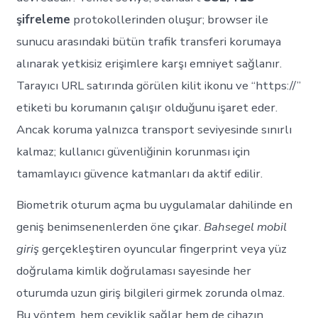
şifreleme
protokollerinden oluşur; browser ile
sunucu arasındaki bütün trafik transferi korumaya
alınarak yetkisiz erişimlere karşı emniyet sağlanır.
Tarayıcı URL satırında görülen kilit ikonu ve “https://”
etiketi bu korumanın çalışır olduğunu işaret eder.
Ancak koruma yalnızca transport seviyesinde sınırlı
kalmaz; kullanıcı güvenliğinin korunması için
tamamlayıcı güvence katmanları da aktif edilir.
Biometrik oturum açma bu uygulamalar dahilinde en
geniş benimsenenlerden öne çıkar.
Bahsegel mobil
giriş
gerçekleştiren oyuncular fingerprint veya yüz
doğrulama kimlik doğrulaması sayesinde her
oturumda uzun giriş bilgileri girmek zorunda olmaz.
Bu yöntem, hem çeviklik sağlar hem de cihazın