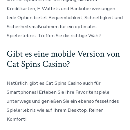
Kreditkarten, E-Wallets und Banküberweisungen.
Jede Option bietet Bequemlichkeit, Schnelligkeit und
Sicherheitsmaßnahmen für ein optimales
Spielerlebnis. Treffen Sie die richtige Wahl!
Gibt es eine mobile Version von
Cat Spins Casino?
Natürlich, gibt es Cat Spins Casino auch für
Smartphones! Erleben Sie Ihre Favoritenspiele
unterwegs und genießen Sie ein ebenso fesselndes
Spielerlebnis wie auf Ihrem Desktop. Reiner
Komfort!