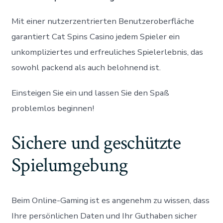
Mit einer nutzerzentrierten Benutzeroberfläche
garantiert Cat Spins Casino jedem Spieler ein
unkompliziertes und erfreuliches Spielerlebnis, das
sowohl packend als auch belohnend ist.
Einsteigen Sie ein und lassen Sie den Spaß
problemlos beginnen!
Sichere und geschützte
Spielumgebung
Beim Online-Gaming ist es angenehm zu wissen, dass
Ihre persönlichen Daten und Ihr Guthaben sicher