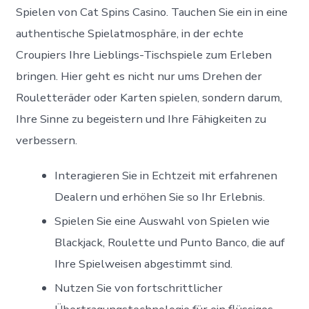
Spielen von Cat Spins Casino. Tauchen Sie ein in eine
authentische Spielatmosphäre, in der echte
Croupiers Ihre Lieblings-Tischspiele zum Erleben
bringen. Hier geht es nicht nur ums Drehen der
Rouletteräder oder Karten spielen, sondern darum,
Ihre Sinne zu begeistern und Ihre Fähigkeiten zu
verbessern.
Interagieren Sie in Echtzeit mit erfahrenen
Dealern und erhöhen Sie so Ihr Erlebnis.
Spielen Sie eine Auswahl von Spielen wie
Blackjack, Roulette und Punto Banco, die auf
Ihre Spielweisen abgestimmt sind.
Nutzen Sie von fortschrittlicher