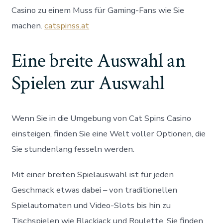
Casino zu einem Muss für Gaming-Fans wie Sie
machen.
catspinss.at
Eine breite Auswahl an
Spielen zur Auswahl
Wenn Sie in die Umgebung von Cat Spins Casino
einsteigen, finden Sie eine Welt voller Optionen, die
Sie stundenlang fesseln werden.
Mit einer breiten Spielauswahl ist für jeden
Geschmack etwas dabei – von traditionellen
Spielautomaten und Video-Slots bis hin zu
Tischspielen wie Blackjack und Roulette. Sie finden