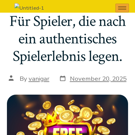
Cat Spins Casino –
Für Spieler, die nach
ein authentisches
Spielerlebnis legen.
By
vanigar
November 20, 2025