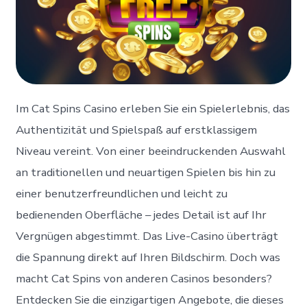
Im Cat Spins Casino erleben Sie ein Spielerlebnis, das
Authentizität und Spielspaß auf erstklassigem
Niveau vereint. Von einer beeindruckenden Auswahl
an traditionellen und neuartigen Spielen bis hin zu
einer benutzerfreundlichen und leicht zu
bedienenden Oberfläche – jedes Detail ist auf Ihr
Vergnügen abgestimmt. Das Live-Casino überträgt
die Spannung direkt auf Ihren Bildschirm. Doch was
macht Cat Spins von anderen Casinos besonders?
Entdecken Sie die einzigartigen Angebote, die dieses