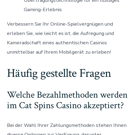
Übertragungstechnologie für ein flüssiges
Gaming-Erlebnis.
Verbessern Sie Ihr Online-Spielvergnügen und
erleben Sie, wie leicht es ist, die Aufregung und
Kameradschaft eines authentischen Casinos
unmittelbar auf Ihrem Mobilgerät zu erleben!
Häufig gestellte Fragen
Welche Bezahlmethoden werden
im Cat Spins Casino akzeptiert?
Bei der Wahl Ihrer Zahlungsmethoden stehen Ihnen
diverse Optionen zur Verfügung, darunter