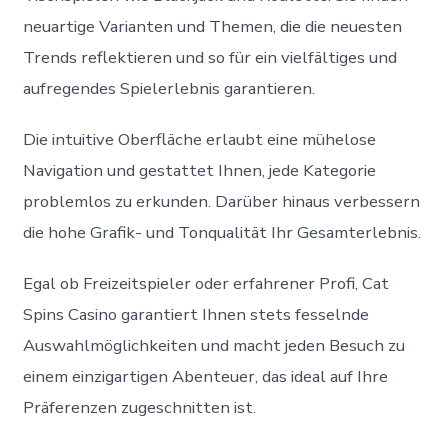
neuartige Varianten und Themen, die die neuesten
Trends reflektieren und so für ein vielfältiges und
aufregendes Spielerlebnis garantieren.
Die intuitive Oberfläche erlaubt eine mühelose
Navigation und gestattet Ihnen, jede Kategorie
problemlos zu erkunden. Darüber hinaus verbessern
die hohe Grafik- und Tonqualität Ihr Gesamterlebnis.
Egal ob Freizeitspieler oder erfahrener Profi, Cat
Spins Casino garantiert Ihnen stets fesselnde
Auswahlmöglichkeiten und macht jeden Besuch zu
einem einzigartigen Abenteuer, das ideal auf Ihre
Präferenzen zugeschnitten ist.