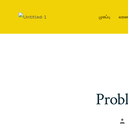
முகப்பு
வரலா
Prob