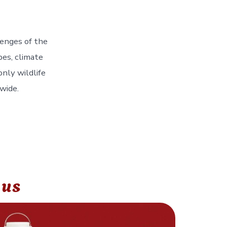
enges of the
pes, climate
nly wildlife
wide.
 us