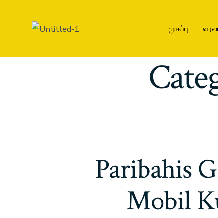
முகப்பு
வரல
Cate
Paribahis G
Mobil Ku