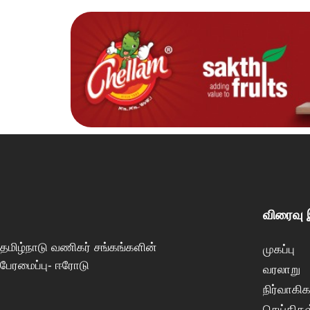
விரைவு
தமிழ்நாடு வணிகர் சங்கங்களின்
முகப்பு
பேரமைப்பு- ஈரோடு
வரலாறு
நிர்வாகிக
செய்திகள