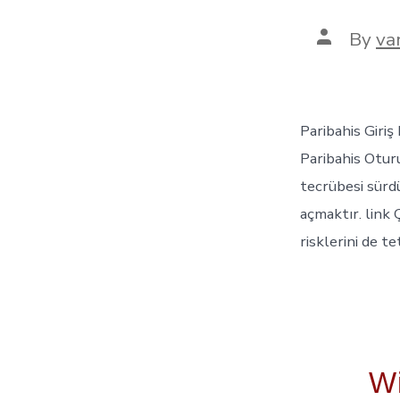
By
va
Paribahis Giri
Paribahis Otur
tecrübesi sürdü
açmaktır. link 
risklerini de t
Wi