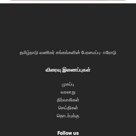
தமிழ்நாடு வணிகர் சங்கங்களின் பேரமைப்பு- ஈரோடு
விரைவு இணைப்புகள்
முகப்பு
வரலாறு
நிர்வாகிகள்
செய்திகள்
தொடர்புக்கு
Follow us