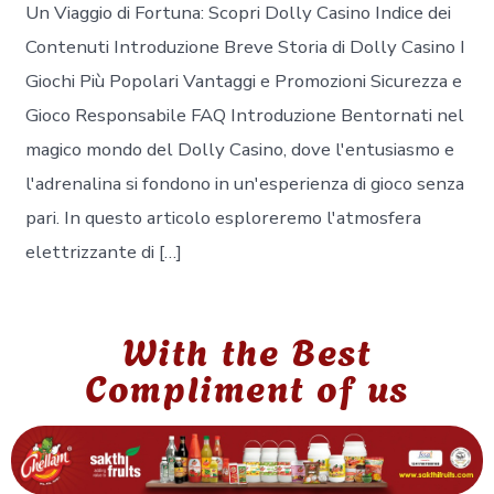
Un Viaggio di Fortuna: Scopri Dolly Casino Indice dei
Contenuti Introduzione Breve Storia di Dolly Casino I
Giochi Più Popolari Vantaggi e Promozioni Sicurezza e
Gioco Responsabile FAQ Introduzione Bentornati nel
magico mondo del Dolly Casino, dove l'entusiasmo e
l'adrenalina si fondono in un'esperienza di gioco senza
pari. In questo articolo esploreremo l'atmosfera
elettrizzante di […]
With the Best
Compliment of us