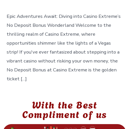
Epic Adventures Await: Diving into Casino Extreme’s
No Deposit Bonus Wonderland Welcome to the
thrilling realm of Casino Extreme, where
opportunities shimmer like the lights of a Vegas
strip! If you've ever fantasized about stepping into a
vibrant casino without risking your own money, the
No Deposit Bonus at Casino Extreme is the golden
ticket […]
With the Best
Compliment of us