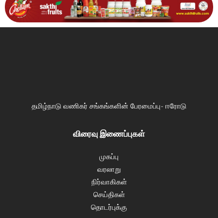
தமிழ்நாடு வணிகர் சங்கங்களின் பேரமைப்பு- ஈரோடு
விரைவு இணைப்புகள்
முகப்பு
வரலாறு
நிர்வாகிகள்
செய்திகள்
தொடர்புக்கு