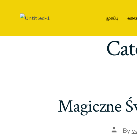
முகப்பு
வரல
Cat
Magiczne Ś
By
v