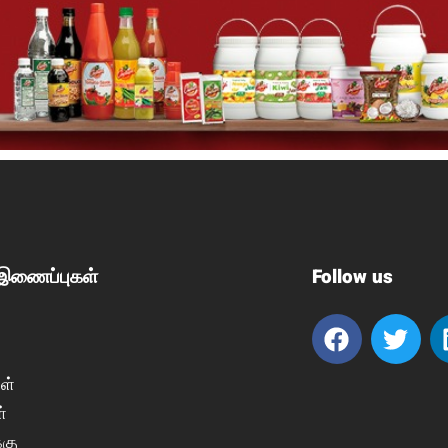
 இணைப்புகள்
Follow us
ள்
்
்கு