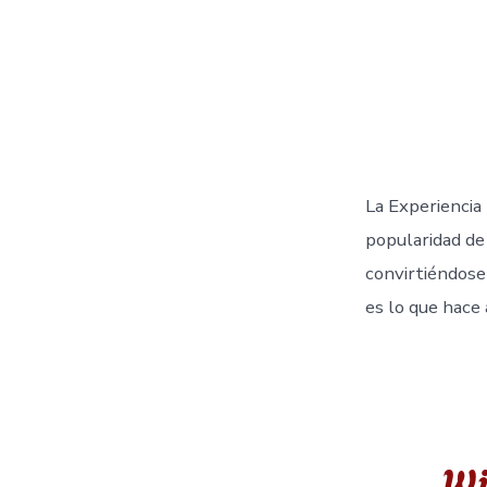
La Experiencia 
popularidad de
convirtiéndose
es lo que hace 
Wi