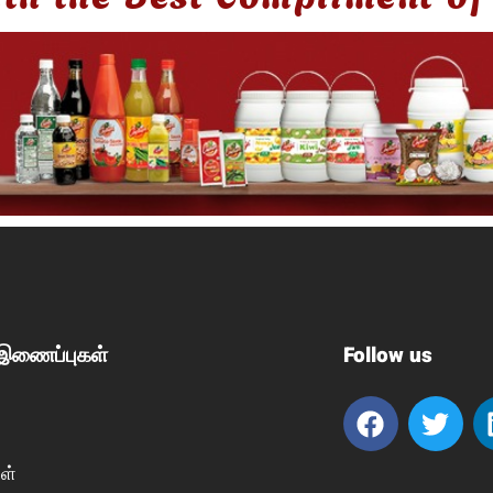
 இணைப்புகள்
Follow us
ள்