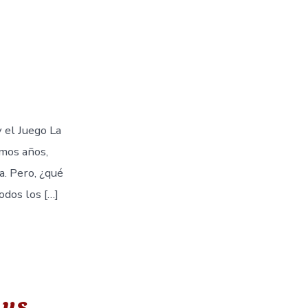
y el Juego La
mos años,
a. Pero, ¿qué
odos los […]
 us