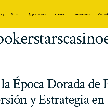
று
மே – 5
நிர்வாகிகள்
படங்கள்
சங்கங்கள்
செய்த
pokerstarscasin
la Época Dorada de 
rsión y Estrategia en