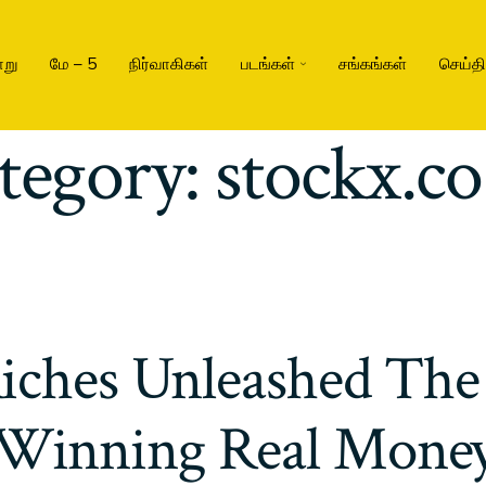
று
மே – 5
நிர்வாகிகள்
படங்கள்
சங்கங்கள்
செய்த
tegory:
stockx.co
iches Unleashed The 
Winning Real Mone