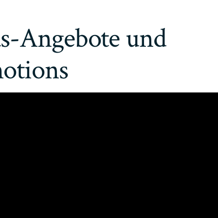
s-Angebote und
otions