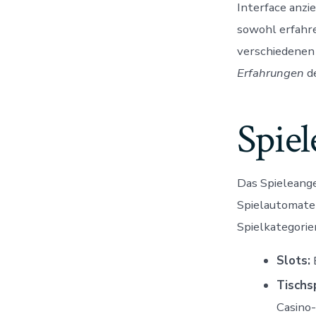
Interface anzi
sowohl erfahre
verschiedenen
Erfahrungen
de
Spie
Das Spieleange
Spielautomaten
Spielkategori
Slots:
E
Tischsp
Casino-