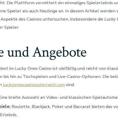
eht. Die Plattform vermittelt ein einmaliges Spielerlebnis u
ne Spieler als auch Neulinge an. In diesem Artikel werden w
 Aspekte des Casinos untersuchen, insbesondere die
Lucky 
r Spieler.
le und Angebote
bot im Lucky Ones Casino ist vielfältig und reicht von klas
 bis hin zu Tischspielen und Live-Casino-Optionen. Die bel
en
luckyonescasinoosterreich.com
sind:
ine breite Auswahl an Video- und klassischen Spielautoma
iele:
Roulette, Blackjack, Poker und Baccarat bieten das vo
Erlebnis.