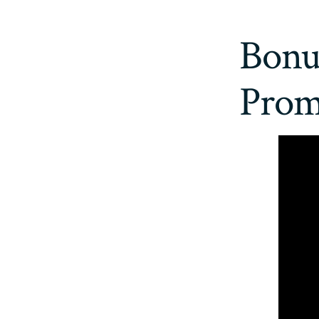
Bonu
Prom