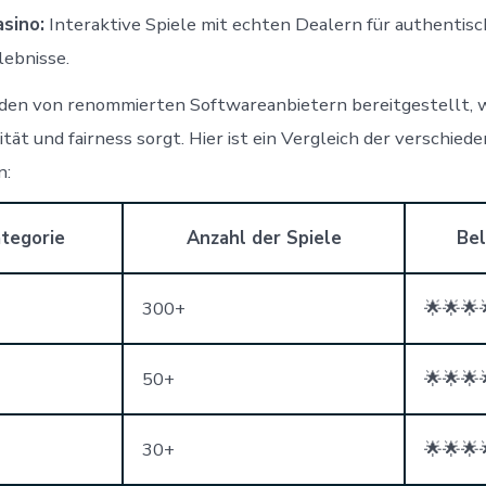
asino:
Interaktive Spiele mit echten Dealern für authentis
lebnisse.
den von renommierten Softwareanbietern bereitgestellt, w
tät und fairness sorgt. Hier ist ein Vergleich der verschied
n:
ategorie
Anzahl der Spiele
Bel
300+
🌟🌟🌟
50+
🌟🌟🌟
30+
🌟🌟🌟