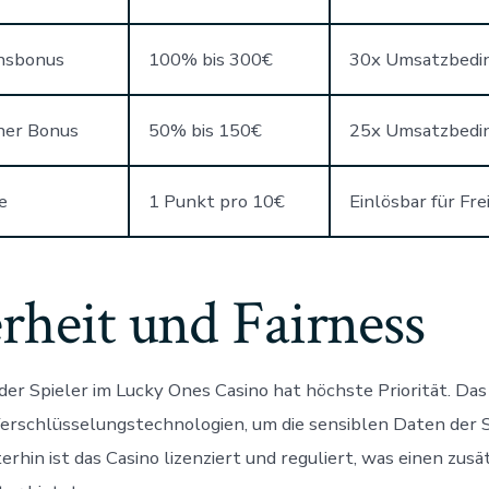
nsbonus
100% bis 300€
30x Umsatzbedi
her Bonus
50% bis 150€
25x Umsatzbedi
e
1 Punkt pro 10€
Einlösbar für Fre
rheit und Fairness
 der Spieler im Lucky Ones Casino hat höchste Priorität. Das
erschlüsselungstechnologien, um die sensiblen Daten der S
rhin ist das Casino lizenziert und reguliert, was einen zusä