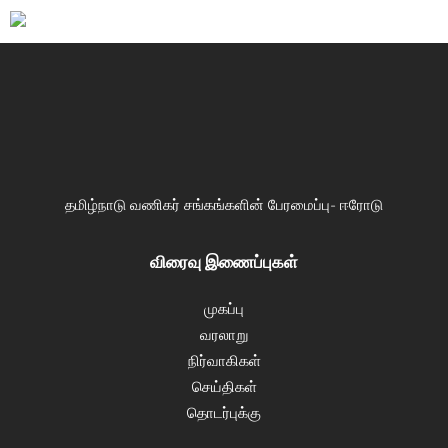
தமிழ்நாடு வணிகர் சங்கங்களின் பேரமைப்பு- ஈரோடு
விரைவு இணைப்புகள்
முகப்பு
வரலாறு
நிர்வாகிகள்
செய்திகள்
தொடர்புக்கு