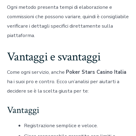
Ogni metodo presenta tempi di elaborazione e
commissioni che possono variare, quindi è consigliabile
verificare i dettagli specifici direttamente sulla
piattaforma.
Vantaggi e svantaggi
Come ogni servizio, anche
Poker Stars Casino Italia
ha i suoi pro e contro. Ecco un’analisi per aiutarti a
decidere se è la scelta giusta per te:
Vantaggi
Registrazione semplice e veloce.