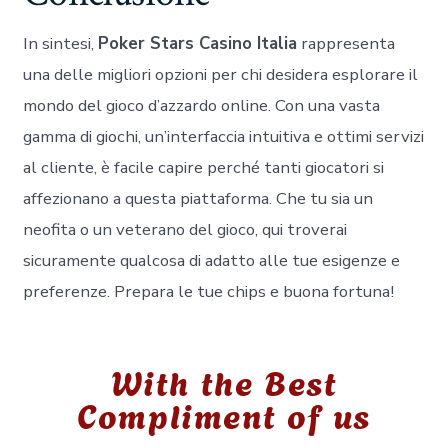
In sintesi,
Poker Stars Casino Italia
rappresenta
una delle migliori opzioni per chi desidera esplorare il
mondo del gioco d’azzardo online. Con una vasta
gamma di giochi, un’interfaccia intuitiva e ottimi servizi
al cliente, è facile capire perché tanti giocatori si
affezionano a questa piattaforma. Che tu sia un
neofita o un veterano del gioco, qui troverai
sicuramente qualcosa di adatto alle tue esigenze e
preferenze. Prepara le tue chips e buona fortuna!
With the Best
Compliment of us