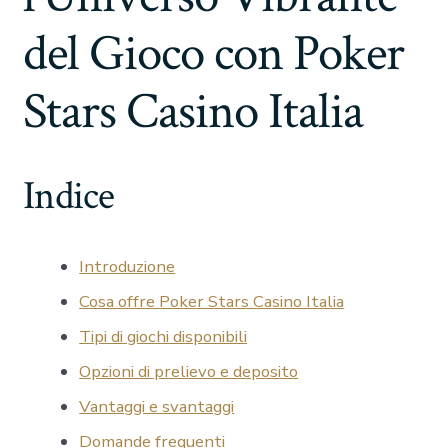
del Gioco con Poker
Stars Casino Italia
Indice
Introduzione
Cosa offre Poker Stars Casino Italia
Tipi di giochi disponibili
Opzioni di prelievo e deposito
Vantaggi e svantaggi
Domande frequenti