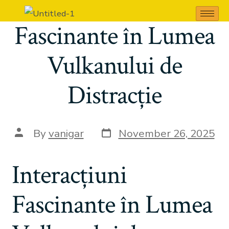
Interacțiuni
Fascinante în Lumea
Vulkanului de
Distracție
By
vanigar
November 26, 2025
Interacțiuni
Fascinante în Lumea