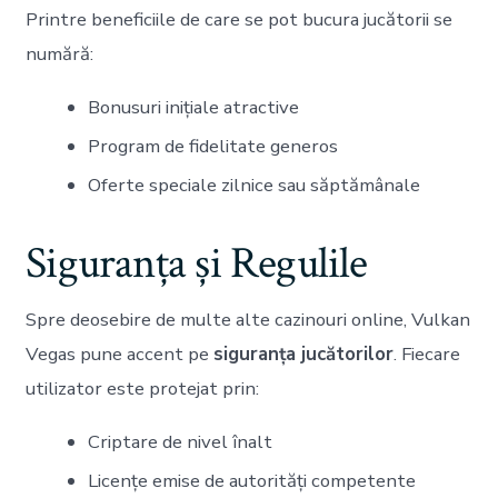
Printre beneficiile de care se pot bucura jucătorii se
numără:
Bonusuri inițiale atractive
Program de fidelitate generos
Oferte speciale zilnice sau săptămânale
Siguranța și Regulile
Spre deosebire de multe alte cazinouri online, Vulkan
Vegas pune accent pe
siguranța jucătorilor
. Fiecare
utilizator este protejat prin:
Criptare de nivel înalt
Licențe emise de autorități competente