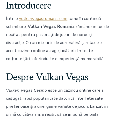
Introducere
Într-o
vulkanvegasromania.com
lume în continuă
schimbare,
Vulkan Vegas Romania
rămâne un loc de
neuitat pentru pasionații de jocuri de noroc și
distracție. Cu un mix unic de adrenalină și relaxare,
acest cazinou online atrage jucători din toate
colțurile țării, oferindu-le o experiență memorabilă.
Despre Vulkan Vegas
Vulkan Vegas Casino
este un cazinou online care a
câștigat rapid popularitate datorită interfeței sale
prietenoase și a unei game variate de jocuri. Lanzat în
urmă cu câțiva ani, a reușit să se impună pe piața