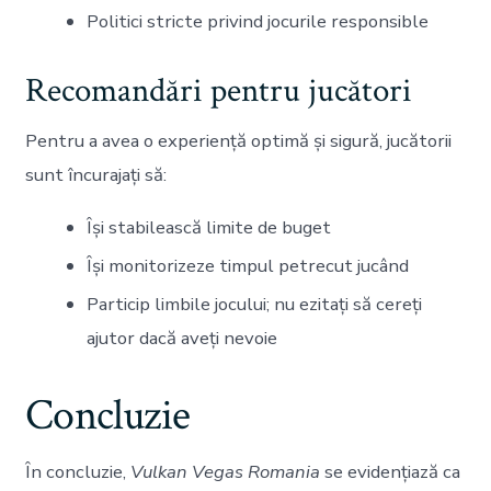
Politici stricte privind jocurile responsible
Recomandări pentru jucători
Pentru a avea o experiență optimă și sigură, jucătorii
sunt încurajați să:
Își stabilească limite de buget
Își monitorizeze timpul petrecut jucând
Particip limbile jocului; nu ezitați să cereți
ajutor dacă aveți nevoie
Concluzie
În concluzie,
Vulkan Vegas Romania
se evidențiază ca