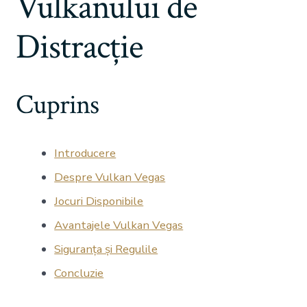
Vulkanului de
Distracție
Cuprins
Introducere
Despre Vulkan Vegas
Jocuri Disponibile
Avantajele Vulkan Vegas
Siguranța și Regulile
Concluzie