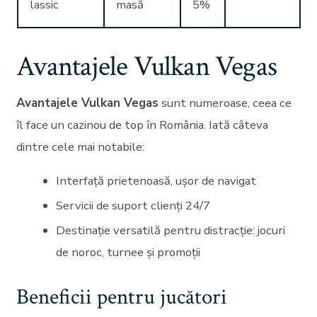
lassic
masă
5%
Avantajele Vulkan Vegas
Avantajele Vulkan Vegas
sunt numeroase, ceea ce
îl face un cazinou de top în România. Iată câteva
dintre cele mai notabile:
Interfață prietenoasă, ușor de navigat
Servicii de suport clienți 24/7
Destinație versatilă pentru distracție: jocuri
de noroc, turnee și promoții
Beneficii pentru jucători