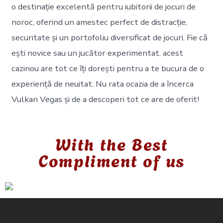
o destinație excelentă pentru iubitorii de jocuri de
noroc, oferind un amestec perfect de distracție,
securitate și un portofoliu diversificat de jocuri. Fie că
ești novice sau un jucător experimentat, acest
cazinou are tot ce îți dorești pentru a te bucura de o
experiență de neuitat. Nu rata ocazia de a încerca
Vulkan Vegas și de a descoperi tot ce are de oferit!
With the Best
Compliment of us