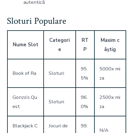
autentică
Sloturi Populare
Categori
RT
Maxim c
Nume Slot
e
P
âștig
95.
5000x mi
Book of Ra
Sloturi
5%
za
Gonzo’s Qu
96.
2500x mi
Sloturi
est
0%
za
Blackjack C
Jocuri de
99.
N/A