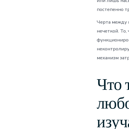
или лишь нас
постепенно т
Черта между 
нечеткой. То,
функциониров
неконтролиру
механизм зат
Что 
любо
изуч