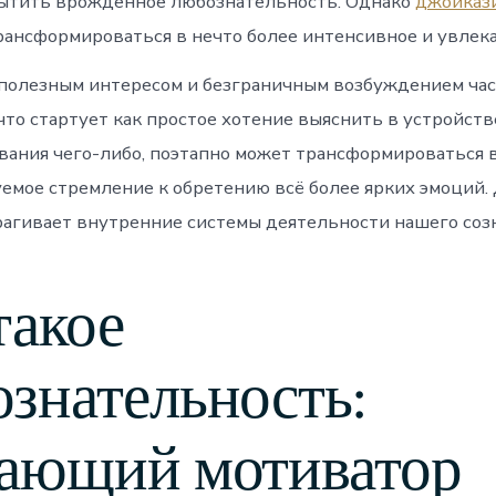
ытить врожденное любознательность. Однако
джойказ
рансформироваться в нечто более интенсивное и увлек
полезным интересом и безграничным возбуждением час
 что стартует как простое хотение выяснить в устройств
ания чего-либо, поэтапно может трансформироваться 
емое стремление к обретению всё более ярких эмоций.
рагивает внутренние системы деятельности нашего соз
такое
знательность:
ающий мотиватор