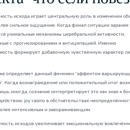
ость исхода играет центральную роль в изменении об
олее сильное ощущение. Когда финал ситуации заранее 
ся уникальные механизмы церебральной активности,
ные с прогнозированием и антиципацией. Именно
мость формирует добавочную чувственную характер л
ике определяет данный феномен “эффектом варьирующ
”. Когда вознаграждение или положительный итог воз
лишь иногда, сознание интерпретирует это как знак к бо
ействию. joy casino в обстоятельствах неопределённос
более интенсивным и завораживающим.
ность исходов увеличивает эмоциональную вовлечённ