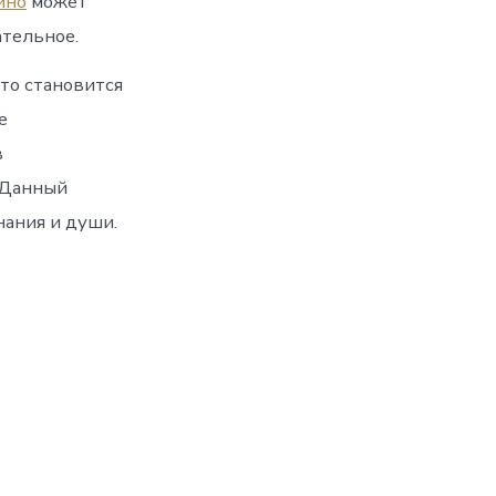
ино
может
ательное.
то становится
е
в
 Данный
нания и души.