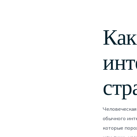
Как
инт
стр
Человеческая 
обычного инт
которые поро