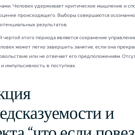
ками. Человек удерживает критическое мышление и спо
оценке происходящего. Выборы совершаются осознанно,
отенциальных результатов.
 чертой этого периода является сохранение управлени
еловек может легко завершить занятие, если она прекр
овольствие или не отвечает его предположениям. Отсу
и импульсивность в поступках.
кция
едсказуемости и
кта “что если повез