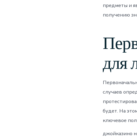
предметы и яв
получению зн
Перв
для 
Первоначальн
случаев опре
протестироват
будет. На это
ключевое пол
джойказино н