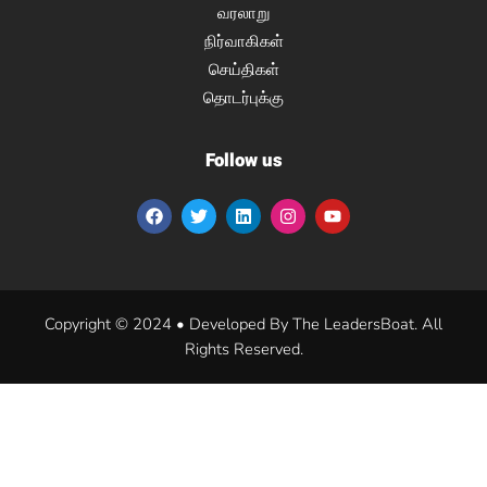
வரலாறு
நிர்வாகிகள்
செய்திகள்
தொடர்புக்கு
Follow us
Copyright © 2024 • Developed By The LeadersBoat. All
Rights Reserved.