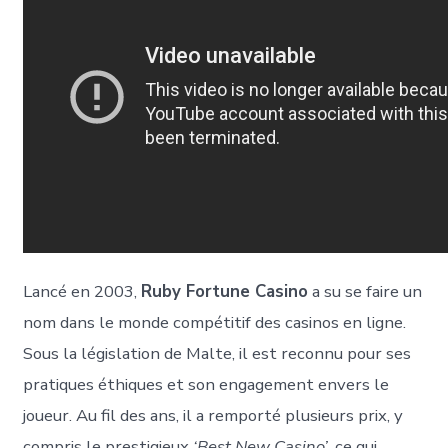
Lancé en 2003,
Ruby Fortune Casino
a su se faire un
nom dans le monde compétitif des casinos en ligne.
Sous la législation de Malte, il est reconnu pour ses
pratiques éthiques et son engagement envers le
joueur. Au fil des ans, il a remporté plusieurs prix, y
compris le prestigieux
‘Best New Casino’
, ce qui