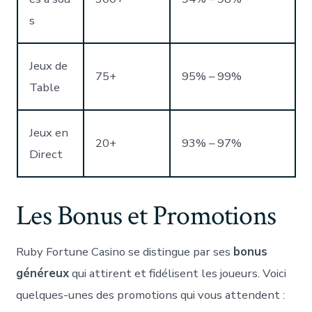
s
Jeux de
75+
95% – 99%
Table
Jeux en
20+
93% – 97%
Direct
Les Bonus et Promotions
Ruby Fortune Casino se distingue par ses
bonus
généreux
qui attirent et fidélisent les joueurs. Voici
quelques-unes des promotions qui vous attendent :