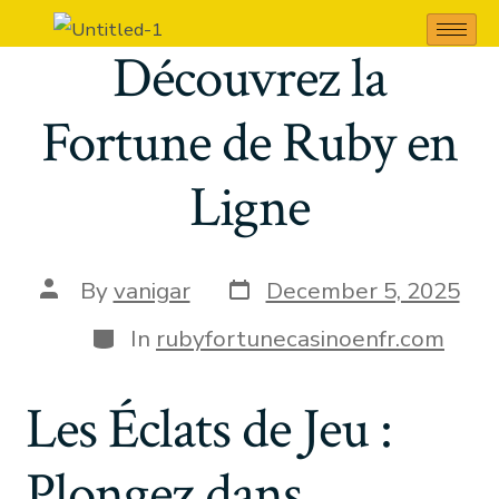
Les Trésors Rubis
Découvrez la
Fortune de Ruby en
Ligne
By
vanigar
December 5, 2025
In
rubyfortunecasinoenfr.com
Les Éclats de Jeu :
Plongez dans