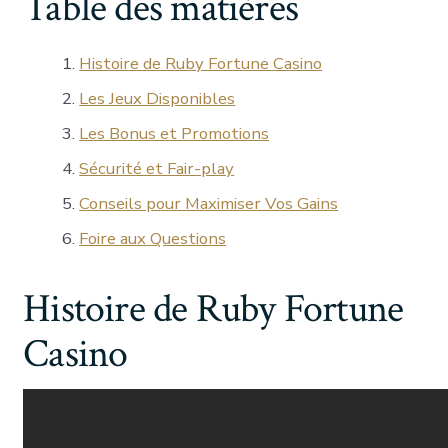
Table des matières
Histoire de Ruby Fortune Casino
Les Jeux Disponibles
Les Bonus et Promotions
Sécurité et Fair-play
Conseils pour Maximiser Vos Gains
Foire aux Questions
Histoire de Ruby Fortune
Casino