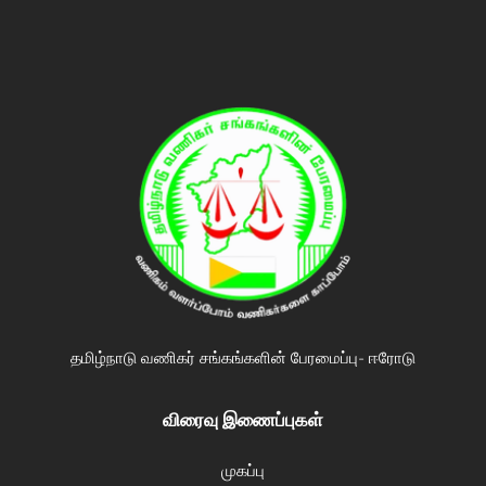
தமிழ்நாடு வணிகர் சங்கங்களின் பேரமைப்பு- ஈரோடு
விரைவு இணைப்புகள்
முகப்பு