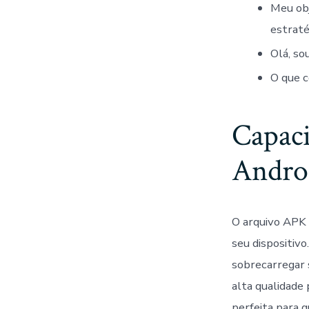
Meu obj
estraté
Olá, so
O que c
Capac
Andro
O arquivo APK
seu dispositiv
sobrecarregar 
alta qualidade 
perfeita para 