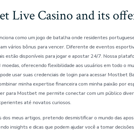
t Live Casino and its offe
nciona como um jogo de batalha onde residentes portugues
izam vários bônus para vencer. Diferente de eventos esportiv
ais estão disponíveis para jogar e apostar 24/7. Nossa plata
3 moedas, oferecendo flexibilidade aos usuários em todo o m
ê pode usar suas credenciais de login para acessar Mostbet B
combinar minha expertise financeira com minha paixão por es
ver para Mostbet me permite conectar com um público divers
perientes até novatos curiosos.
 dos meus artigos, pretendo desmistificar o mundo das apos
ndo insights e dicas que podem ajudar você a tomar decisões