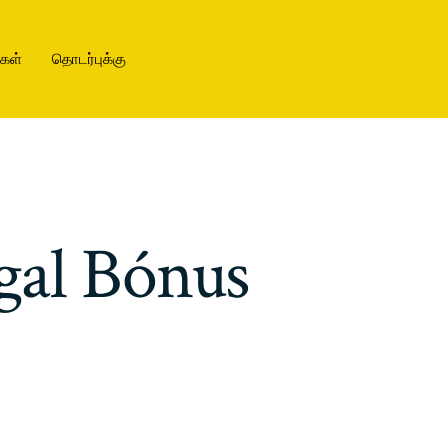
ிகள்
தொடர்புக்கு
gal Bónus