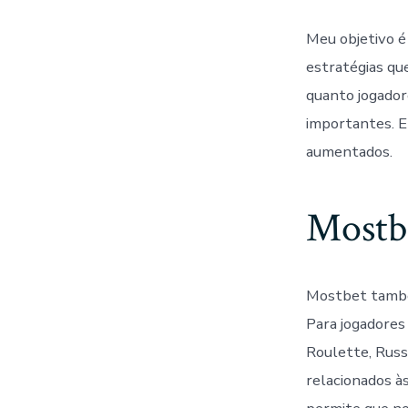
Meu objetivo é
estratégias que
quanto jogador
importantes. E
aumentados.
Mostbe
Mostbet também
Para jogadores
Roulette, Russ
relacionados às