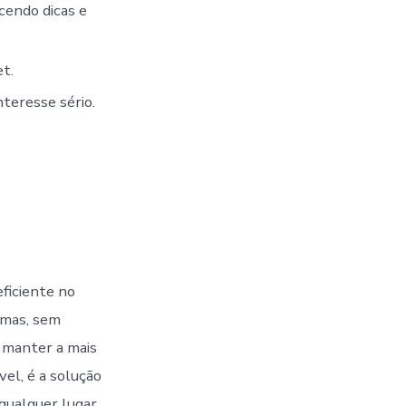
cendo dicas e
t.
teresse sério.
ficiente no
emas, sem
 manter a mais
vel, é a solução
qualquer lugar.