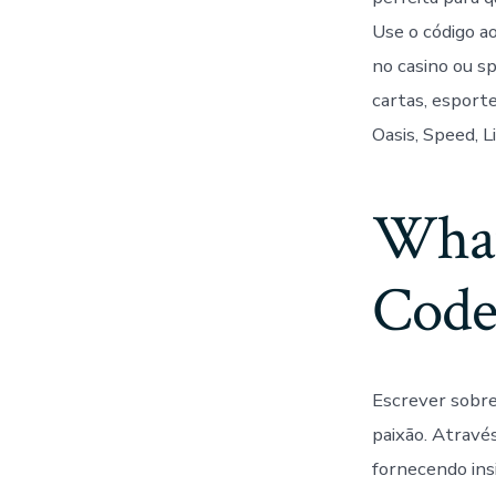
Use o código a
no casino ou s
cartas, esporte
Oasis, Speed, Li
What
Code
Escrever sobre
paixão. Atravé
fornecendo ins