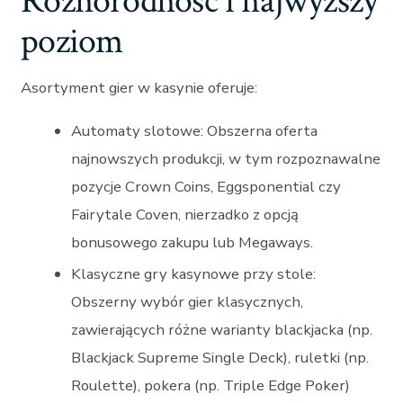
Różnorodność i najwyższy
poziom
Asortyment gier w kasynie oferuje:
Automaty slotowe: Obszerna oferta
najnowszych produkcji, w tym rozpoznawalne
pozycje Crown Coins, Eggsponential czy
Fairytale Coven, nierzadko z opcją
bonusowego zakupu lub Megaways.
Klasyczne gry kasynowe przy stole:
Obszerny wybór gier klasycznych,
zawierających różne warianty blackjacka (np.
Blackjack Supreme Single Deck), ruletki (np.
Roulette), pokera (np. Triple Edge Poker)