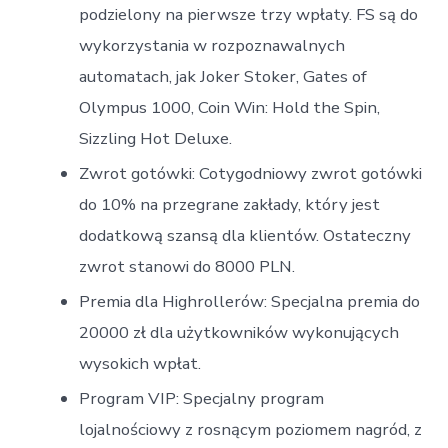
podzielony na pierwsze trzy wpłaty. FS są do
wykorzystania w rozpoznawalnych
automatach, jak Joker Stoker, Gates of
Olympus 1000, Coin Win: Hold the Spin,
Sizzling Hot Deluxe.
Zwrot gotówki: Cotygodniowy zwrot gotówki
do 10% na przegrane zakłady, który jest
dodatkową szansą dla klientów. Ostateczny
zwrot stanowi do 8000 PLN.
Premia dla Highrollerów: Specjalna premia do
20000 zł dla użytkowników wykonujących
wysokich wpłat.
Program VIP: Specjalny program
lojalnościowy z rosnącym poziomem nagród, z