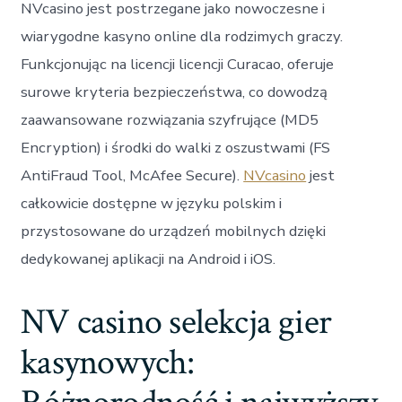
NVcasino jest postrzegane jako nowoczesne i
wiarygodne kasyno online dla rodzimych graczy.
Funkcjonując na licencji licencji Curacao, oferuje
surowe kryteria bezpieczeństwa, co dowodzą
zaawansowane rozwiązania szyfrujące (MD5
Encryption) i środki do walki z oszustwami (FS
AntiFraud Tool, McAfee Secure).
NVcasino
jest
całkowicie dostępne w języku polskim i
przystosowane do urządzeń mobilnych dzięki
dedykowanej aplikacji na Android i iOS.
NV casino selekcja gier
kasynowych: