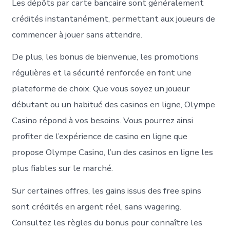
Les dépôts par carte bancaire sont généralement
crédités instantanément, permettant aux joueurs de
commencer à jouer sans attendre.
De plus, les bonus de bienvenue, les promotions
régulières et la sécurité renforcée en font une
plateforme de choix. Que vous soyez un joueur
débutant ou un habitué des casinos en ligne, Olympe
Casino répond à vos besoins. Vous pourrez ainsi
profiter de l’expérience de casino en ligne que
propose Olympe Casino, l’un des casinos en ligne les
plus fiables sur le marché.
Sur certaines offres, les gains issus des free spins
sont crédités en argent réel, sans wagering.
Consultez les règles du bonus pour connaître les