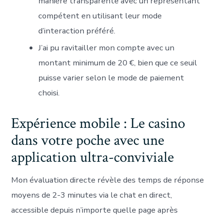
manière transparente avec un représentant
compétent en utilisant leur mode
d’interaction préféré.
J’ai pu ravitailler mon compte avec un
montant minimum de 20 €, bien que ce seuil
puisse varier selon le mode de paiement
choisi.
Expérience mobile : Le casino
dans votre poche avec une
application ultra-conviviale
Mon évaluation directe révèle des temps de réponse
moyens de 2-3 minutes via le chat en direct,
accessible depuis n’importe quelle page après