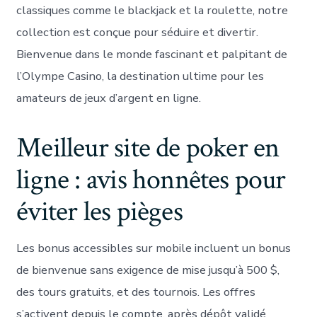
classiques comme le blackjack et la roulette, notre
collection est conçue pour séduire et divertir.
Bienvenue dans le monde fascinant et palpitant de
l’Olympe Casino, la destination ultime pour les
amateurs de jeux d’argent en ligne.
Meilleur site de poker en
ligne : avis honnêtes pour
éviter les pièges
Les bonus accessibles sur mobile incluent un bonus
de bienvenue sans exigence de mise jusqu’à 500 $,
des tours gratuits, et des tournois. Les offres
s’activent depuis le compte, après dépôt validé