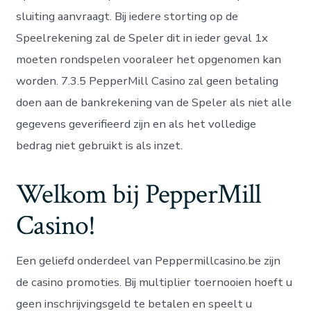
sluiting aanvraagt. Bij iedere storting op de
Speelrekening zal de Speler dit in ieder geval 1x
moeten rondspelen vooraleer het opgenomen kan
worden. 7.3.5 PepperMill Casino zal geen betaling
doen aan de bankrekening van de Speler als niet alle
gegevens geverifieerd zijn en als het volledige
bedrag niet gebruikt is als inzet.
Welkom bij PepperMill
Casino!
Een geliefd onderdeel van Peppermillcasino.be zijn
de casino promoties. Bij multiplier toernooien hoeft u
geen inschrijvingsgeld te betalen en speelt u