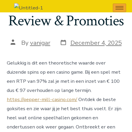
PeppermillCasino be
Review & Promoties
By
vanigar
December 4, 2025
Gelukkig is dit een theoretische waarde over
duizende spins op een casino game. Bij een spel met
een RTP van 97% zal je met in een inzet van € 100
dus € 97 overhouden op lange termijn.
https://pepper-mill-casino.com/
Ontdek de beste
goksites en zie waar jij je het best thuis voelt. Er zijn
heel wat online speelhallen gekomen en
ondertussen ook weer gegaan. Ontbreekt er een