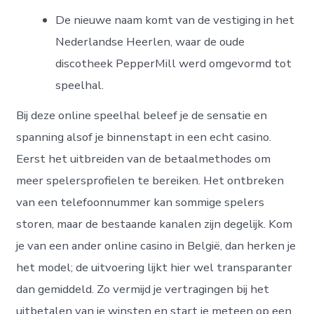
De nieuwe naam komt van de vestiging in het
Nederlandse Heerlen, waar de oude
discotheek PepperMill werd omgevormd tot
speelhal.
Bij deze online speelhal beleef je de sensatie en
spanning alsof je binnenstapt in een echt casino.
Eerst het uitbreiden van de betaalmethodes om
meer spelersprofielen te bereiken. Het ontbreken
van een telefoonnummer kan sommige spelers
storen, maar de bestaande kanalen zijn degelijk. Kom
je van een ander online casino in België, dan herken je
het model; de uitvoering lijkt hier wel transparanter
dan gemiddeld. Zo vermijd je vertragingen bij het
uitbetalen van je winsten en start je meteen op een