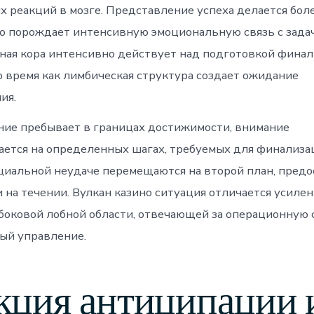
 реакций в мозге. Представление успеха делается боле
то порождает интенсивную эмоциональную связь с задач
ая кора интенсивно действует над подготовкой фина
о время как лимбическая структура создает ожидание
ия.
ние пребывает в границах достижимости, внимание
ается на определенных шагах, требуемых для финализа
циальной неудаче перемещаются на второй план, предо
 на течении. Вулкан казино ситуация отличается усиле
боковой лобной области, отвечающей за операционную 
ый управление.
ция антиципации 