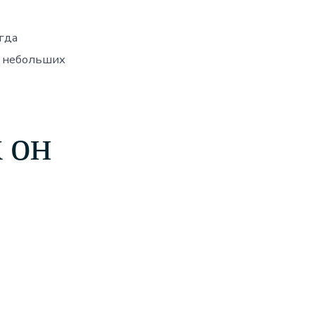
гда
и небольших
 он