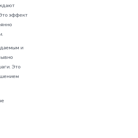
ождают
 Это эффект
оянно
и.
идаемым и
рывно
аги. Это
ршением
че