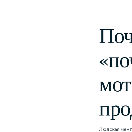
Поч
«по
мот
про
Людская мент