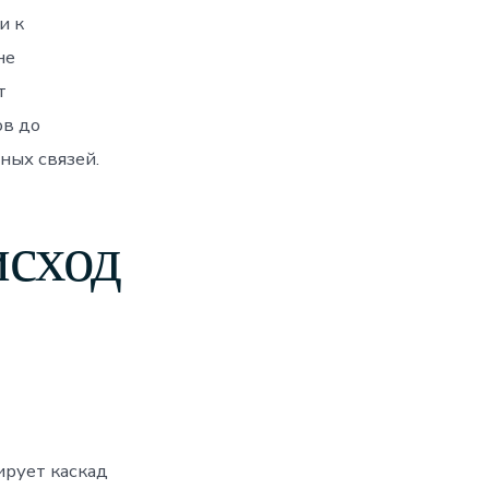
и к
не
т
ов до
ных связей.
исход
рует каскад