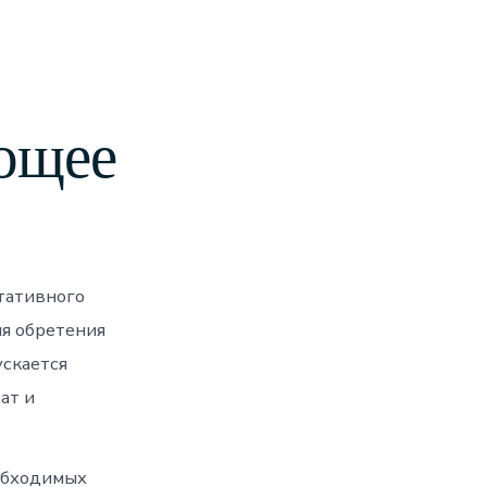
ующее
тативного
ля обретения
ускается
ат и
еобходимых