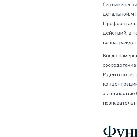
биохимических
детальной, ч
Префронтальн
действий, в т
вознагражден
Когда намере
сосредотачив
Идеи о потен
концентрации
активностью 
познавательн
Функ