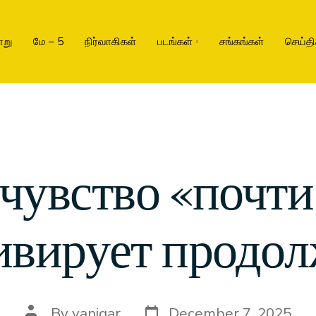
ாறு
மே – 5
நிர்வாகிகள்
படங்கள்
சங்கங்கள்
செய்தி
чувство «почт
ивирует продол
By
vanigar
December 7, 2025