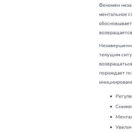
Феномен неза
ментальное ст
обосновывает
возвращается
Незавершенно
текущим ситу
возвращаться 
порождает пс
инициированн
Регуля
Снижен
Ментал
Увелич