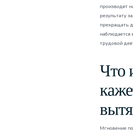
производят н
результату з
прекращать д
наблюдается в
трудовой дея
Что 
каже
вытя
Мгновение по