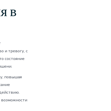
я в
т
о и тревогу, с
то состояние
ишени.
у, повышая
хание
 действию.
е возможности