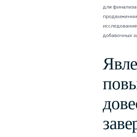
для финализа
продвижении,
исследование
добавочных з
Явле
повы
дове
заве