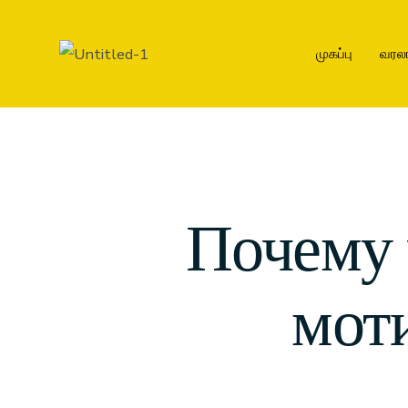
முகப்பு
வரல
Почему 
мот