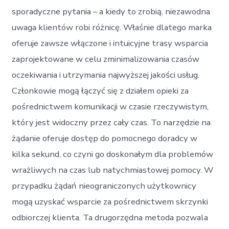
sporadyczne pytania – a kiedy to zrobią, niezawodna
uwaga klientów robi różnicę. Właśnie dlatego marka
oferuje zawsze włączone i intuicyjne trasy wsparcia
zaprojektowane w celu zminimalizowania czasów
oczekiwania i utrzymania najwyższej jakości usług.
Członkowie mogą łączyć się z działem opieki za
pośrednictwem komunikacji w czasie rzeczywistym,
który jest widoczny przez cały czas. To narzędzie na
żądanie oferuje dostęp do pomocnego doradcy w
kilka sekund, co czyni go doskonałym dla problemów
wrażliwych na czas lub natychmiastowej pomocy. W
przypadku żądań nieograniczonych użytkownicy
mogą uzyskać wsparcie za pośrednictwem skrzynki
odbiorczej klienta. Ta drugorzędna metoda pozwala