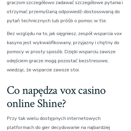
graczom szczegółowo zadawać szczegółowe pytania i
otrzymać przemyślaną odpowiedź-dostosowaną do
pytań technicznych lub próśb o pomoc w tle.
Bez względu na to, jak sięgniesz, zespół wsparcia vox
kasyno jest wykwalifikowany, przyjazny i chętny do
pomocy w prosty sposób. Dzięki wsparciu zawsze
odejściem gracze mogą pozostać bezstresowe,
wiedząc, że wsparcie zawsze stoi.
Co napędza vox casino
online Shine?
Przy tak wielu dostępnych internetowych
platformach do gier decydowanie na najbardziej