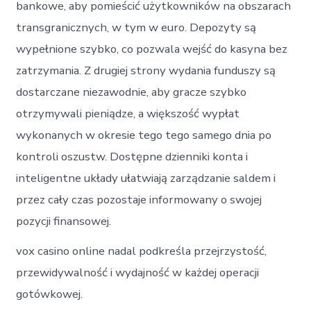
bankowe, aby pomieścić użytkowników na obszarach
transgranicznych, w tym w euro. Depozyty są
wypełnione szybko, co pozwala wejść do kasyna bez
zatrzymania. Z drugiej strony wydania funduszy są
dostarczane niezawodnie, aby gracze szybko
otrzymywali pieniądze, a większość wypłat
wykonanych w okresie tego tego samego dnia po
kontroli oszustw. Dostępne dzienniki konta i
inteligentne układy ułatwiają zarządzanie saldem i
przez cały czas pozostaje informowany o swojej
pozycji finansowej.
vox casino online nadal podkreśla przejrzystość,
przewidywalność i wydajność w każdej operacji
gotówkowej.