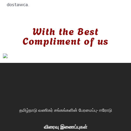
dostawca.
With the Best
Compliment of us
தமிழ்நாடு வணிகர் சங்கங்களின் பேரமைப்பு- ஈரோடு
விரைவு இணைப்புகள்