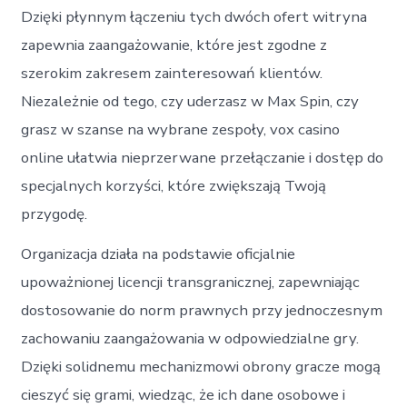
Dzięki płynnym łączeniu tych dwóch ofert witryna
zapewnia zaangażowanie, które jest zgodne z
szerokim zakresem zainteresowań klientów.
Niezależnie od tego, czy uderzasz w Max Spin, czy
grasz w szanse na wybrane zespoły, vox casino
online ułatwia nieprzerwane przełączanie i dostęp do
specjalnych korzyści, które zwiększają Twoją
przygodę.
Organizacja działa na podstawie oficjalnie
upoważnionej licencji transgranicznej, zapewniając
dostosowanie do norm prawnych przy jednoczesnym
zachowaniu zaangażowania w odpowiedzialne gry.
Dzięki solidnemu mechanizmowi obrony gracze mogą
cieszyć się grami, wiedząc, że ich dane osobowe i