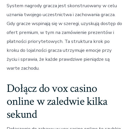
System nagrody gracza jest skonstruowany w celu
uznania twojego uczestnictwa i zachowania gracza.
Gdy gracze wspinają się w szeregi, uzyskują dostęp do
ofert premium, w tym na zamówienie prezentów i
płatności priorytetowych. Ta struktura krok po
kroku do lojalności gracza utrzymuje emocje przy
życiu i sprawia, że ​​każde prawdziwe pieniądze są
warte zachodu.
Dołącz do vox casino
online w zaledwie kilka
sekund
Dołączenie do zabawy w vox casino online to szybkie