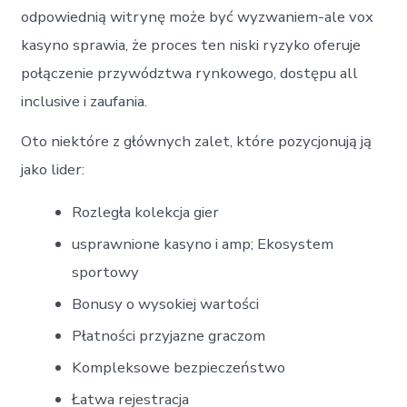
odpowiednią witrynę może być wyzwaniem-ale vox
kasyno sprawia, że ​​proces ten niski ryzyko oferuje
połączenie przywództwa rynkowego, dostępu all
inclusive i zaufania.
Oto niektóre z głównych zalet, które pozycjonują ją
jako lider:
Rozległa kolekcja gier
usprawnione kasyno i amp; Ekosystem
sportowy
Bonusy o wysokiej wartości
Płatności przyjazne graczom
Kompleksowe bezpieczeństwo
Łatwa rejestracja