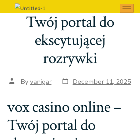
vox casino online –
Twój portal do
ekscytującej
rozrywki
By
vanigar
December 11, 2025
vox casino online –
Twój portal do