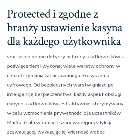
Protected i zgodne z
branży ustawienie kasyna
dla każdego użytkownika
vox casino online dotyczy ochrony użytkowników z
poświęceniem i wykonał wiele warstw ochrony w
celu utrzymania zahartowanego ekosystemu
cyfrowego. Od bezpiecznych warstw gniazd po
inteligencję bezpieczeństwa, każdy aspekt obsługi
danych użytkowników jest aktywnie utrzymywany
w celu wzmocnienia prywatności dla uczestników.
Marka działa w ramach szanowanej jurysdykcji
zezwalającej, wykazując jej wierność wobec