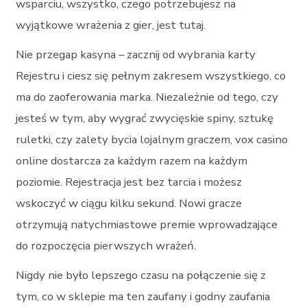
wsparciu, wszystko, czego potrzebujesz na
wyjątkowe wrażenia z gier, jest tutaj.
Nie przegap kasyna – zacznij od wybrania karty
Rejestru i ciesz się pełnym zakresem wszystkiego, co
ma do zaoferowania marka. Niezależnie od tego, czy
jesteś w tym, aby wygrać zwycięskie spiny, sztukę
ruletki, czy zalety bycia lojalnym graczem, vox casino
online dostarcza za każdym razem na każdym
poziomie. Rejestracja jest bez tarcia i możesz
wskoczyć w ciągu kilku sekund. Nowi gracze
otrzymują natychmiastowe premie wprowadzające
do rozpoczęcia pierwszych wrażeń.
Nigdy nie było lepszego czasu na połączenie się z
tym, co w sklepie ma ten zaufany i godny zaufania