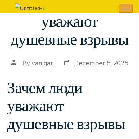
Зачем люди
уважают
душевные взрывы
By
vanigar
December 5, 2025
Зачем люди
уважают
душевные взрывы