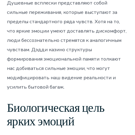
Душевные всплески представляют собой
сильные переживания, которые выступают за
пределы стандартного ряда чувств. Хотя на то,
что яркие эмоции умеют доставлять дискомфорт,
люди бессознательно стремятся к аналогичным
чувствам. Дэдди казино структуры
формирования эмоциональной памяти толкают
нас добиваться сильные эмоции, что могут
модифицировать наш видение реальности и
усилить бытовой багаж.
Биологическая цель
ярких эмоций