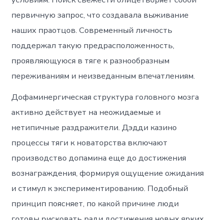
первичную запрос, что создавала выживание
наших праотцов. Современный личность
поддержал такую предрасположенность,
проявляющуюся в тяге к разнообразным
переживаниям и неизведанным впечатлениям.
Дофаминергическая структура головного мозга
активно действует на неожидаемые и
нетипичные раздражители. Дэдди казино
процессы тяги к новаторства включают
производство допамина еще до достижения
вознаграждения, формируя ощущение ожидания
и стимул к экспериментированию. Подобный
принцип поясняет, по какой причине люди
готовы рисковать ради достижения новых ярких