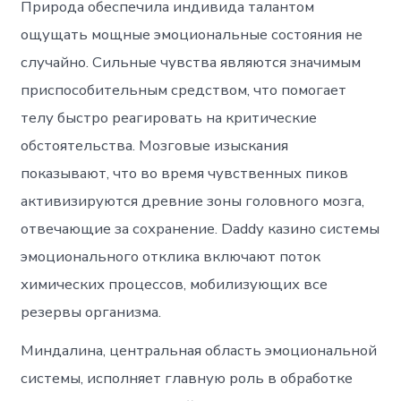
Природа обеспечила индивида талантом
ощущать мощные эмоциональные состояния не
случайно. Сильные чувства являются значимым
приспособительным средством, что помогает
телу быстро реагировать на критические
обстоятельства. Мозговые изыскания
показывают, что во время чувственных пиков
активизируются древние зоны головного мозга,
отвечающие за сохранение. Daddy казино системы
эмоционального отклика включают поток
химических процессов, мобилизующих все
резервы организма.
Миндалина, центральная область эмоциональной
системы, исполняет главную роль в обработке