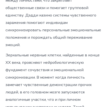
между личностями, что закрепляет
общественные связи и помогает групповой
единству. Дэдди казино системы чувственного
заражения помогают индивидам
синхронизировать персональные эмоциональные
положения и порождать общий переживание
эмоций.
Зеркальные нервные клетки, найденные в конце
XX века, проясняют нейробиологическую
фундамент сочувствия и эмоциональной
синхронизации. В момент когда личность
замечает чувственные демонстрации прочих
людей, в его головном мозге запускаются
аналогичные участки, что и при личном
испытывании аналогичных чувств. Такой