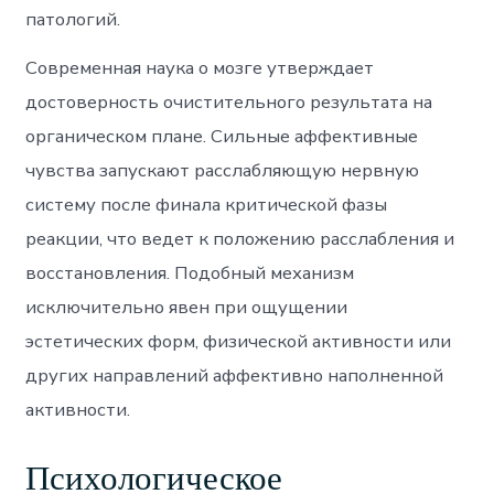
патологий.
Современная наука о мозге утверждает
достоверность очистительного результата на
органическом плане. Сильные аффективные
чувства запускают расслабляющую нервную
систему после финала критической фазы
реакции, что ведет к положению расслабления и
восстановления. Подобный механизм
исключительно явен при ощущении
эстетических форм, физической активности или
других направлений аффективно наполненной
активности.
Психологическое