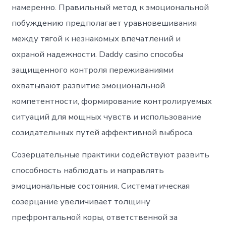
намеренно. Правильный метод к эмоциональной
побуждению предполагает уравновешивания
между тягой к незнакомых впечатлений и
охраной надежности. Daddy casino способы
защищенного контроля переживаниями
охватывают развитие эмоциональной
компетентности, формирование контролируемых
ситуаций для мощных чувств и использование
созидательных путей аффективной выброса.
Созерцательные практики содействуют развить
способность наблюдать и направлять
эмоциональные состояния. Систематическая
созерцание увеличивает толщину
префронтальной коры, ответственной за