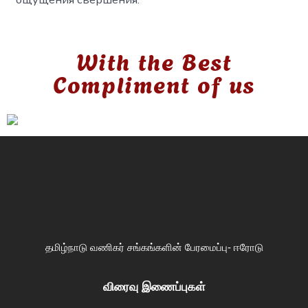
With the Best
Compliment of us
தமிழ்நாடு வணிகர் சங்கங்களின் பேரமைப்பு- ஈரோடு
விரைவு இணைப்புகள்