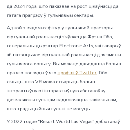
да 2024 года, што паказвае на рост цікаўнасці да
гэтага прагрэсу ў гульнявым сектары.
Адной з вядомых фігур у гульнявой прасторы
віртуальнай рэальнасці з’яўляецца Фрэнк Гібо,
генеральны дырэктар Electronic Arts, які гаварыў
аб патэнцыяле віртуальнай рэальнасці для змены
гульнявога вопыту. Вы можаце даведацца больш
пра яго погляды ў яго
профілі ў Twitter
. Гібо
лічыць, што VR можа стварыць больш
інтэрактыўную і інтэрактыўную абстаноўку,
дазваляючы гульцам падключацца такім чынам,
што традыцыйныя гульні не могуць.
У 2022 годзе "Resort World Las Vegas" дэбютаваў