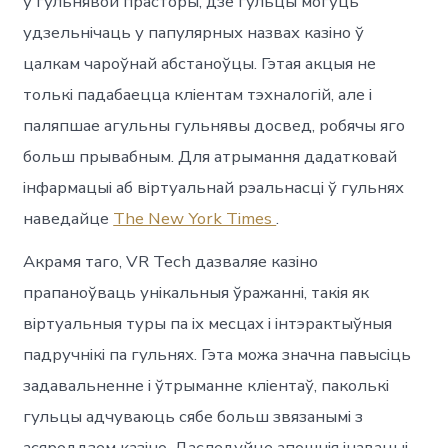
у гульнявой прасторы, дзе гульцы могуць
удзельнічаць у папулярных назвах казіно ў
цалкам чароўнай абстаноўцы. Гэтая акцыя не
толькі падабаецца кліентам тэхналогій, але і
паляпшае агульны гульнявы ​​​​досвед, робячы яго
больш прывабным. Для атрымання дадатковай
інфармацыі аб віртуальнай рэальнасці ў гульнях
наведайце
The New York Times
.
Акрамя таго, VR Tech дазваляе казіно
прапаноўваць унікальныя ўражанні, такія як
віртуальныя туры па іх месцах і інтэрактыўныя
падручнікі па гульнях. Гэта можа значна павысіць
задавальненне і ўтрыманне кліентаў, паколькі
гульцы адчуваюць сябе больш звязанымі з
асяроддзем казіно. Даследуйце апошнія інавацыі