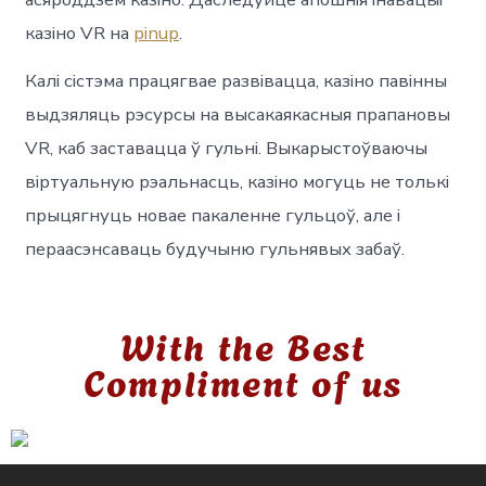
казіно VR на
pinup
.
Калі сістэма працягвае развівацца, казіно павінны
выдзяляць рэсурсы на высакаякасныя прапановы
VR, каб заставацца ў гульні. Выкарыстоўваючы
віртуальную рэальнасць, казіно могуць не толькі
прыцягнуць новае пакаленне гульцоў, але і
пераасэнсаваць будучыню гульнявых забаў.
With the Best
Compliment of us