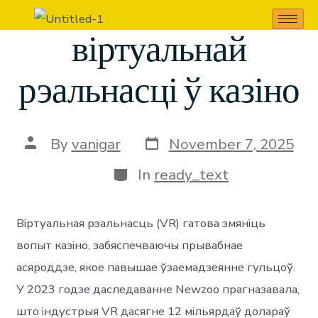
будучыня
віртуальнай
рэальнасці ў казіно
By
vanigar
November 7, 2025
In
ready_text
Віртуальная рэальнасць (VR) гатова змяніць
вопыт казіно, забяспечваючы прывабнае
асяроддзе, якое павышае ўзаемадзеянне гульцоў.
У 2023 годзе даследаванне Newzoo прагназавала,
што індустрыя VR дасягне 12 мільярдаў долараў