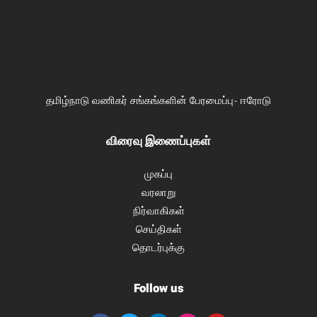
தமிழ்நாடு வணிகர் சங்கங்களின் பேரமைப்பு- ஈரோடு
விரைவு இணைப்புகள்
முகப்பு
வரலாறு
நிர்வாகிகள்
செய்திகள்
தொடர்புக்கு
Follow us