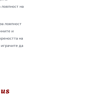
 лоялност на
за лоялност
нните и
ореността на
 играчите да
 us