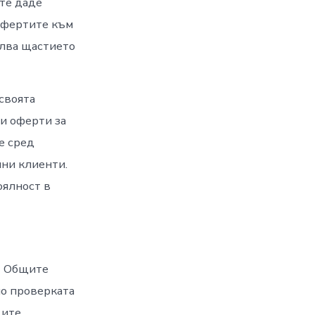
ите даде
офертите към
илва щастието
своята
 и оферти за
е сред
лни клиенти.
оялност в
т Общите
но проверката
ите.