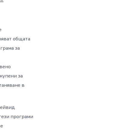
е
ряват общата
ограма за
овено
зкупени за
таняване в
Дейвид
 тези програми
те