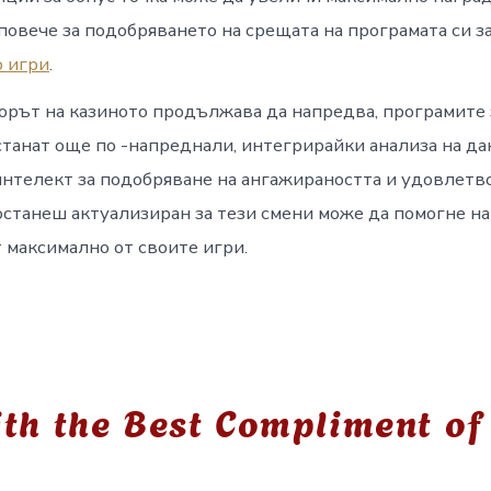
овече за подобряването на срещата на програмата си за
о игри
.
орът на казиното продължава да напредва, програмите 
танат още по -напреднали, интегрирайки анализа на да
интелект за подобряване на ангажираността и удовлетв
останеш актуализиран за тези смени може да помогне на
 максимално от своите игри.
th the Best Compliment of