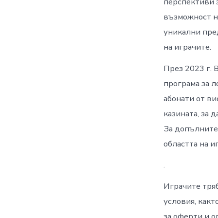
перспективи 
възможност н
уникални пре
на играчите.
През 2023 г. 
програма за л
абонати от ви
казината, за 
За допълните
областта на и
.
Играчите тря
условия, какт
за оферти и о