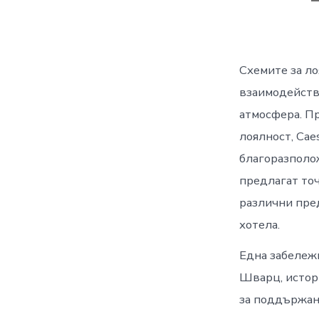
Схемите за ло
взаимодейства
атмосфера. Пр
лоялност, Cae
благоразполо
предлагат точ
различни пред
хотела.
Една забележи
Шварц, истори
за поддържан