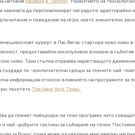
за неговия
профил в Twitter
. Развитието на технологи
а казината да персонализират наградите, адаптирайки 
дпочитания и поведение на игри, което значително зас
Венецианският курорт в Лас Вегас стартира ново ниво в 
оялност, предоставяйки ексклузивно влизане в събития
соко ниво. Тази стъпка отразява нарастващото движени
да създаде по -изключителни срещи за техните най -лоя
лна информация относно влиянието на програмите за л
гри, посетете
The New York Times
.
бва да поемат ливъридж на тези програми, като схваща
о и най -добрите тактики за събиране на точки. Постоян
пции за бонус точка може да увеличи максимално наград