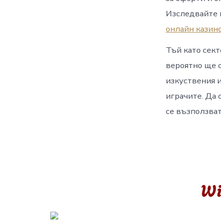
Изследвайте п
онлайн казин
Тъй като сект
вероятно ще с
изкуствения 
играчите. Да 
се възползват
Wi