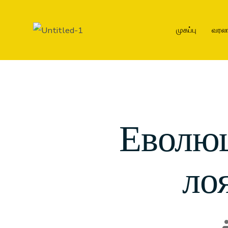
முகப்பு
வரலா
Еволюц
ло