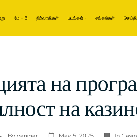
று
மே – 5
நிர்வாகிகள்
படங்கள்
சங்கங்கள்
செய்த
ията на програ
ялност на казин
By
vanigar
May 5, 2025
In
Casi