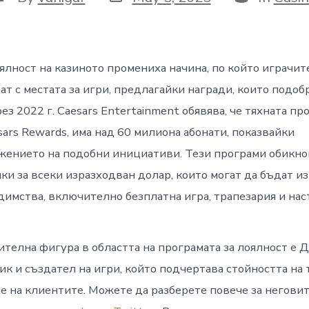
ялност на казиното промениха начина, по който играчит
т с местата за игри, предлагайки награди, които подоб
ез 2022 г. Caesars Entertainment обявява, че тяхната пр
sars Rewards, има над 60 милиона абонати, показвайки
жението на подобни инициативи. Тези програми обикн
ки за всеки изразходван долар, които могат да бъдат и
имства, включително безплатна игра, трапезария и нас
телна фигура в областта на програмата за лоялност е 
к и създател на игри, който подчертава стойността на
е на клиентите. Можете да разберете повече за негови