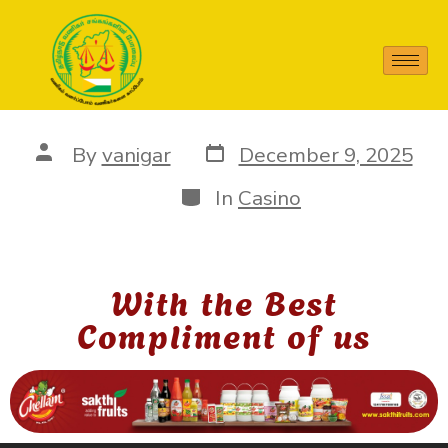
莫阿纳 豆瓣
By
vanigar
December 9, 2025
In
Casino
With the Best
Compliment of us